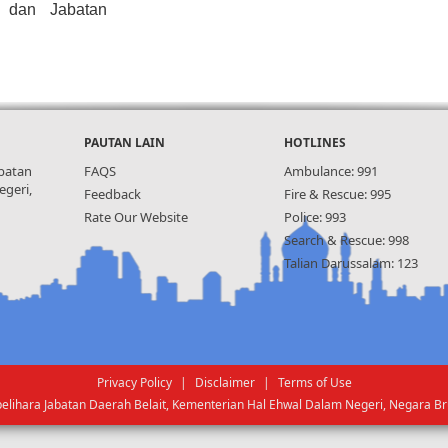
t dan Jabatan
PAUTAN LAIN
HOTLINES
batan
FAQS
Ambulance: 991
geri,
Feedback
Fire & Rescue: 995
Rate Our Website
Police: 993
Search & Rescue: 998
Talian Darussalam: 123
Privacy Policy
|
Disclaimer
|
Terms of Use
pelihara Jabatan Daerah Belait, Kementerian Hal Ehwal Dalam Negeri, Negara B