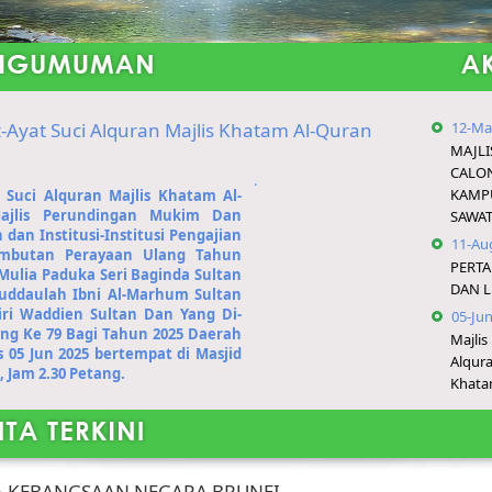
Ayat Suci Alquran Majlis Khatam Al-Quran
12-Ma
MAJL
CALO
​.
KAMP
Suci Alquran Majlis Khatam Al-
Majlis Perundingan Mukim Dan
SAWA
an Institusi-Institusi Pengajian
11-Au
ambutan Perayaan Ulang Tahun
PERT
ulia Paduka Seri Baginda Sultan
DAN L
auddaulah Ibni Al-Marhum Sultan
airi Waddien Sultan Dan Yang Di-
05-Ju
ng Ke 79 Bagi Tahun 2025 Daerah
Majli
 05 Jun 2025 bertempat di Masjid
Alqur
 Jam 2.30 Petang.
Khat
 KEBANGSAAN NEGARA BRUNEI