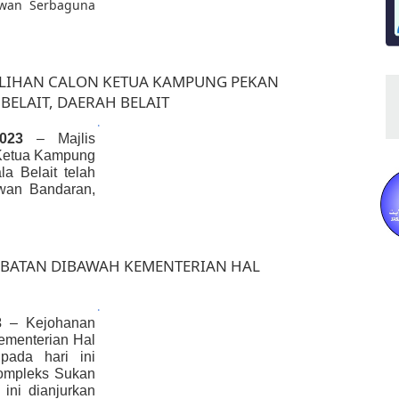
ewan Serbaguna
ILIHAN CALON KETUA KAMPUNG PEKAN
BELAIT, DAERAH BELAIT
​.
023
– Majlis
Ketua Kampung
a Belait telah
ewan Bandaran,
ABATAN DIBAWAH KEMENTERIAN HAL
​.
3
– Kejohanan
ementerian Hal
pada hari ini
ompleks Sukan
ini dianjurkan