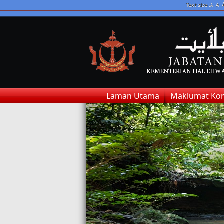
Text size :
A
A
Laman Utama
Maklumat Kor