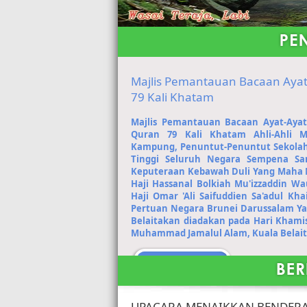
Majlis Pemantauan Bacaan Ayat-
79 Kali Khatam
Majlis Pemantauan Bacaan Ayat-Ayat 
Quran 79 Kali Khatam Ahli-Ahli 
Kampung, Penuntut-Penuntut Sekolah d
Tinggi Seluruh Negara Sempena S
Keputeraan Kebawah Duli Yang Maha M
Haji Hassanal Bolkiah Mu'izzaddin W
Haji Omar 'Ali Saifuddien Sa'adul Kh
Pertuan Negara Brunei Darussalam Ya
Belait
akan diadakan pada Hari Khamis
Muhammad Jamalul Alam, Kuala Belait,
UPACARA MENAIKKAN BENDERA