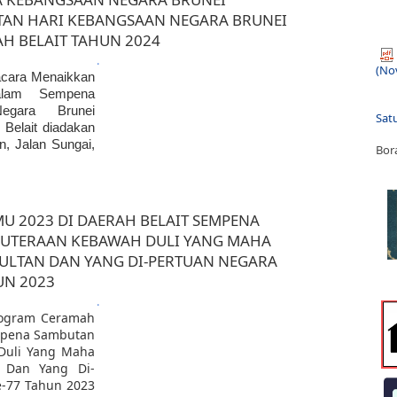
AN HARI KEBANGSAAN NEGARA BRUNEI
AH BELAIT TAHUN 2024
​.
(No
acara Menaikkan
l
am Sempena
egara Brunei
Sat
Belait diadakan
, Jalan Sungai,
Bor
U 2023 DI DAERAH BELAIT SEMPENA
PUTERAAN KEBAWAH DULI YANG MAHA
SULTAN DAN YANG DI-PERTUAN NEGARA
UN 2023
​.
rogram Ceramah
empena Sambutan
Duli Yang Maha
n Dan Yang Di-
e-77 Tahun 2023