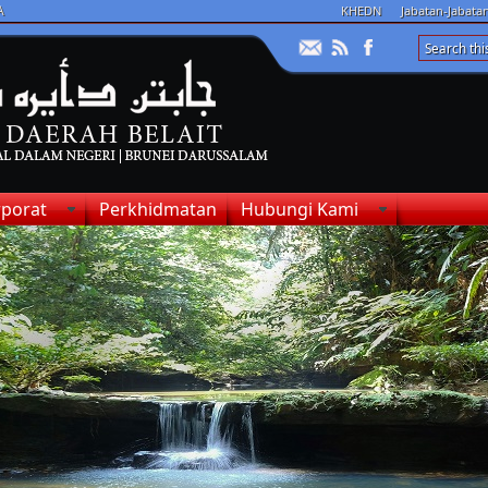
A
KHEDN
Jabatan-Jabat
porat
Perkhidmatan
Hubungi Kami