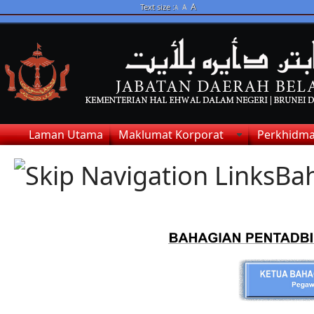
A
Text size :
A
A
Laman Utama
Maklumat Korporat
Perkhidma
Ba