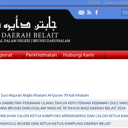
A
KHEDN
Jabatan-Jabat
porat
Perkhidmatan
Hubungi Kami
Suci Alquran Majlis Khatam Al-Quran 79 Kali Khatam
 SAMBUTAN PERAYAAN ULANG TAHUN KEPUTERAAN KEBAWAH DULI YANG
ARA BRUNEI DARUSSALAM YANG KE 78 TAHUN BAGI DAERAH BELAIT 2024
EMILIHAN CALON KETUA KAMPUNG MERANGKING DAN CALON KETUA KAM
PENGHULU MUKIM DAN KETUA-KETUA KAMPUNG DAERAH BELAIT