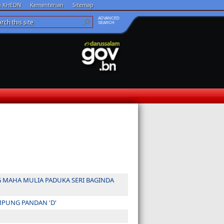
an KHEDN
Kementerian
Sitemap
ADVANCED
SEARCH
 MAHA MULIA PADUKA SERI BAGINDA
PUNG PANDAN 'D'