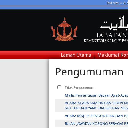
Text size :
A
A
Laman Utama
Maklumat Kor
Pengumuman
Tajuk Pengumuman
Majlis Pemantauan Bacaan Ayat-Ayat 
ACARA-ACARA SAMPINGAN SEMPENA
SULTAN DAN YANG DI-PERTUAN NEG
ACARA MAJLIS PENGUNDIAN DAN P
IKLAN JAWATAN KOSONG SEBAGAI 