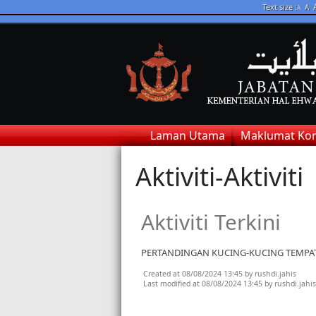
Text size :
A
A
Laman Utama
Maklumat Kor
Aktiviti-Aktiviti
Aktiviti Terkini
PERTANDINGAN KUCING-KUCING TEMPAT
Created at 08/08/2024 13:45 by rushdi.jahis
Last modified at 08/08/2024 13:45 by rushdi.jahis