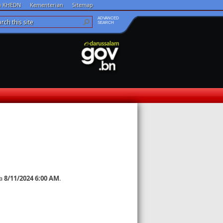
an KHEDN
Kementerian
Sitemap
ADVANCED
SEARCH
a
8/11/2024 6:00 AM
.