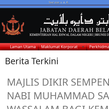
A
Text size :
A
A
Laman Utama
Maklumat Korporat
Perkhidma
Berita Terkini
MAJLIS DIKIR SEMP
NABI MUHAMMAD SAL