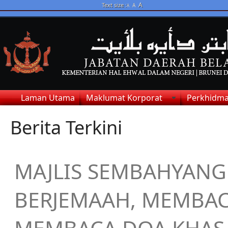
A
Text size :
A
A
Laman Utama
Maklumat Korporat
Perkhidma
Berita Terkini
MAJLIS SEMBAHYANG
BERJEMAAH, MEMBAC